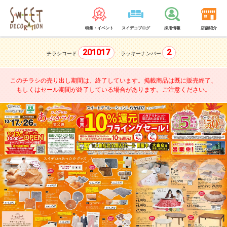
特集・イベント
スイデコブログ
採用情報
店舗紹介
201017
2
チラシコード
ラッキーナンバー
このチラシの売り出し期間は、終了しています。
掲載商品は既に販売終了、
もしくはセール期間が終了している場合があります。ご注意ください。