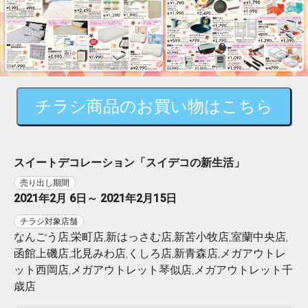
チラシ商品のお買い物はこちら
スイートデコレーション「スイデコの新生活」
売り出し期間
2021年2月 6日～ 2021年2月15日
チラシ対象店舗
なんごう店,栄町店,新はっさむ店,新苫小牧店,室蘭中央店,
函館上磯店,北見みわ店,くしろ店,新青森店,メガアウトレ
ット西岡店,メガアウトレット琴似店,メガアウトレット千
歳店