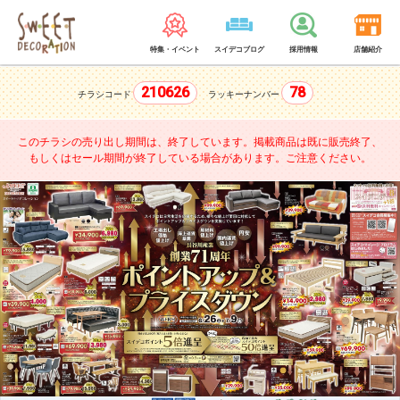
特集・イベント
スイデコブログ
採用情報
店舗紹介
210626
78
チラシコード
ラッキーナンバー
このチラシの売り出し期間は、終了しています。
掲載商品は既に販売終了、
もしくはセール期間が終了している場合があります。ご注意ください。