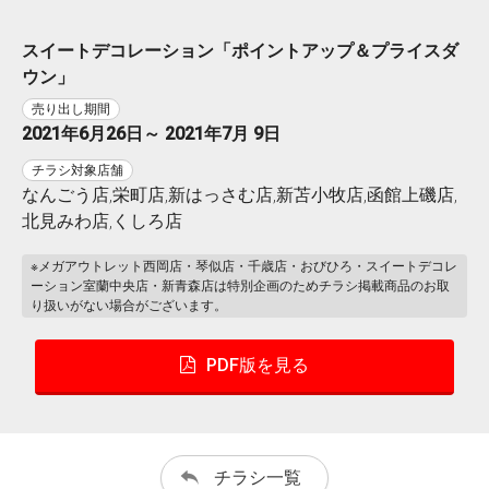
スイートデコレーション「ポイントアップ＆プライスダ
ウン」
売り出し期間
2021年6月26日～ 2021年7月 9日
チラシ対象店舗
なんごう店,栄町店,新はっさむ店,新苫小牧店,函館上磯店,
北見みわ店,くしろ店
※メガアウトレット西岡店・琴似店・千歳店・おびひろ・スイートデコレ
ーション室蘭中央店・新青森店は特別企画のためチラシ掲載商品のお取
り扱いがない場合がございます。
PDF版を見る
チラシ一覧