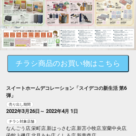
チラシ商品のお買い物はこちら
スイートホームデコレーション「スイデコの新生活 第6
弾」
売り出し期間
2022年3月26日～ 2022年4月 1日
チラシ対象店舗
なんごう店,栄町店,新はっさむ店,新苫小牧店,室蘭中央店,
函館上磯店,北見みわ店,くしろ店,新青森店