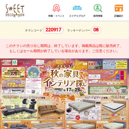
特集・イベント
スイデコブログ
採用情報
店舗紹介
220917
08
チラシコード
ラッキーナンバー
このチラシの売り出し期間は、終了しています。
掲載商品は既に販売終了、
もしくはセール期間が終了している場合があります。ご注意ください。