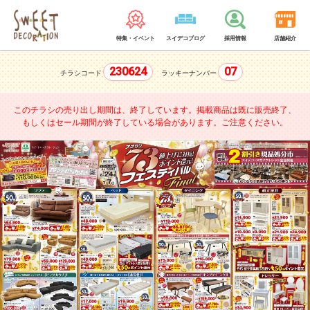
特集・イベント
スイデコブログ
採用情報
店舗紹介
230624
07
チラシコード
ラッキーナンバー
このチラシの売り出し期間は、終了しています。
掲載商品は既に販売終了、
もしくはセール期間が終了している場合があります。ご注意ください。