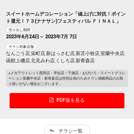
スイートホームデコレーション「値上げに対抗！ポイン
ト還元！７３(ナナサン)フェスティバル ＦＩＮＡＬ」
売り出し期間
2023年6月24日～ 2023年7月 7日
チラシ対象店舗
なんごう店,栄町店,新はっさむ店,新苫小牧店,室蘭中央店,
函館上磯店,北見みわ店,くしろ店,新青森店
※メガアウトレット西岡店・琴似店・千歳店・おびひろ・スイートデコレ
ーション室蘭中央店・新青森店は特別企画のためチラシ掲載商品のお取
り扱いがない場合がございます。
PDF版を見る
チラシ一覧