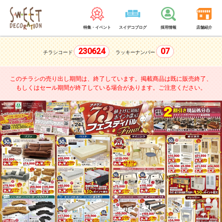
特集・イベント
スイデコブログ
採用情報
店舗紹介
230624
07
チラシコード
ラッキーナンバー
このチラシの売り出し期間は、終了しています。
掲載商品は既に販売終了、
もしくはセール期間が終了している場合があります。ご注意ください。