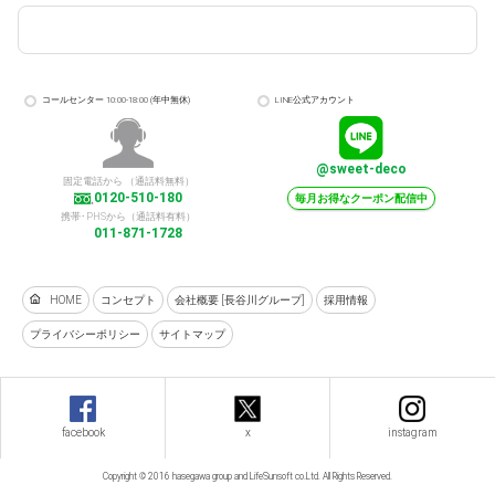
コールセンター 10:00-18:00 (年中無休)
LINE公式アカウント
@sweet-deco
固定電話から （通話料無料）
0120-510-180
毎月お得なクーポン配信中
携帯･PHSから（通話料有料）
011-871-1728
HOME
コンセプト
会社概要 [長谷川グループ]
採用情報
プライバシーポリシー
サイトマップ
facebook
x
instagram
Copyright © 2016 hasegawa group and LifeSunsoft co.Ltd. All Rights Reserved.