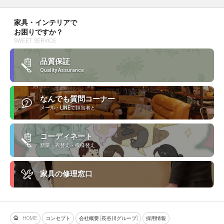
家具・インテリアで
お困りですか？
SWEET SERVICE
品質保証
Quality Assurance
なんでも質問コーナー
メール・LINEで担当者と
コーディネート
新築・衣替え・模様替え
家具の修理窓口
HOME
コンセプト
会社概要 [長谷川グループ]
採用情報