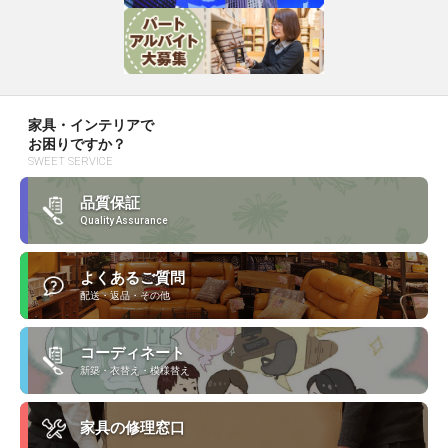
家具・インテリアで
お困りですか？
SWEET SERVICE
品質保証
Quality Assurance
よくあるご質問
配送・返品・その他
コーディネート
新築・衣替え・模様替え
家具の修理窓口