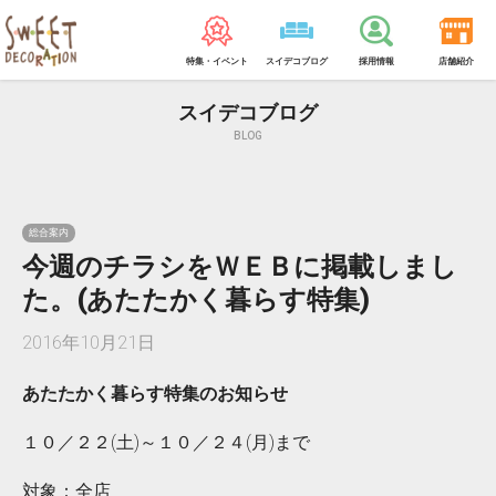
特集・イベント
スイデコブログ
採用情報
店舗紹介
スイデコブログ
BLOG
総合案内
今週のチラシをＷＥＢに掲載しまし
た。(あたたかく暮らす特集)
2016年10月21日
あたたかく暮らす特集のお知らせ
１０／２２(土)～１０／２４(月)まで
対象：全店