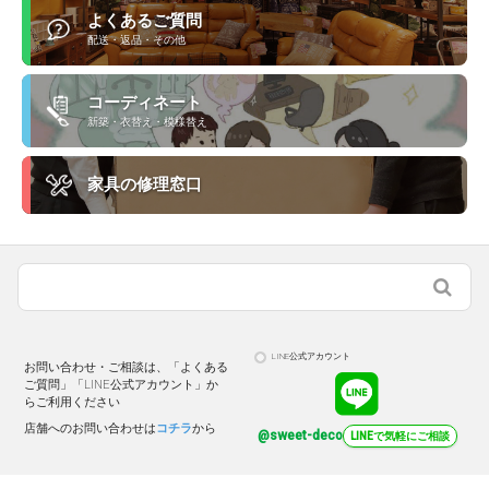
よくあるご質問
配送・返品・その他
コーディネート
新築・衣替え・模様替え
家具の修理窓口
LINE公式アカウント
お問い合わせ・ご相談は、「よくある
ご質問」「LINE公式アカウント」か
らご利用ください
店舗へのお問い合わせは
コチラ
から
@sweet-deco
LINEで気軽にご相談