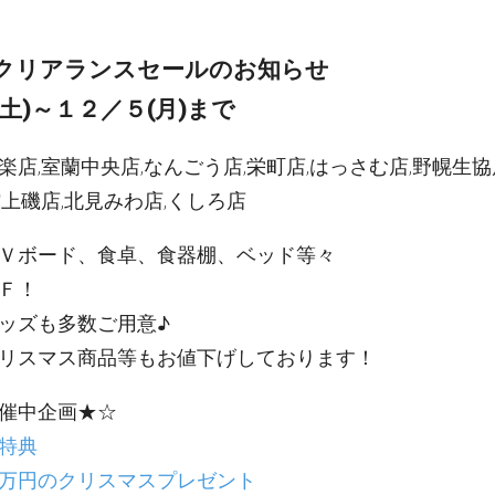
クリアランスセールのお知らせ
土)～１２／５(月)まで
楽店,室蘭中央店,なんごう店,栄町店,はっさむ店,野幌生協
館上磯店,北見みわ店,くしろ店
Ｖボード、食卓、食器棚、ベッド等々
Ｆ！
ッズも多数ご用意♪
リスマス商品等もお値下げしております！
催中企画★☆
特典
万円のクリスマスプレゼント