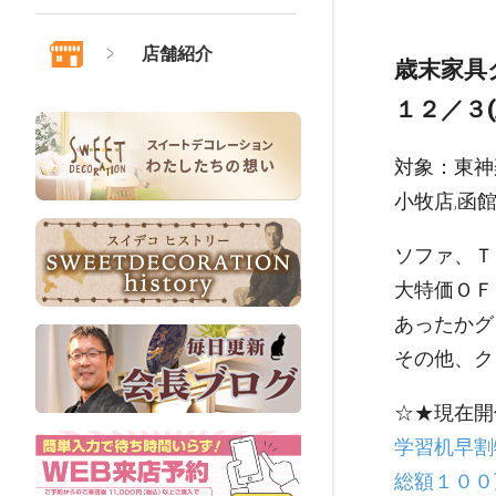
店舗紹介
歳末家具
１２／３(
対象：
東神
小牧店,函
ソファ、Ｔ
大特価ＯＦ
あったかグ
その他、ク
☆★現在開
学習机早割
総額１００