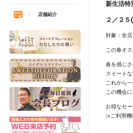
新生活特別
店舗紹介
２／２５(
対象：全店
この春オス
春を感じさ
スイートな
これから一
この機会に
お得なセー
(※ご利用