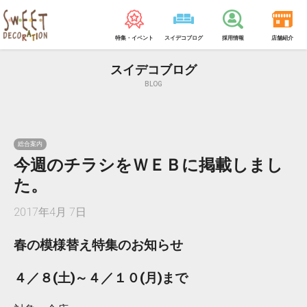
特集・イベント
スイデコブログ
採用情報
店舗紹介
スイデコブログ
BLOG
総合案内
今週のチラシをＷＥＢに掲載しまし
た。
2017年4月 7日
春の模様替え特集のお知らせ
４／８(土)～４／１０(月)まで