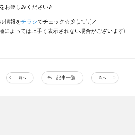
をお楽しみください♪
ル情報を
チラシ
でチェック☆彡 (｡^_^｡)／
機種によっては上手く表示されない場合がございます)
記事一覧
前へ
次へ