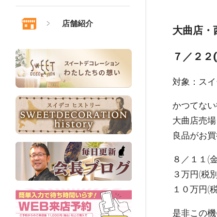
店舗紹介
大曲店・
７／２２(
対象：スイ
かつてない
大曲店売場
良品がお買
８／１１(
３万円(税
１０万円(
是非この機