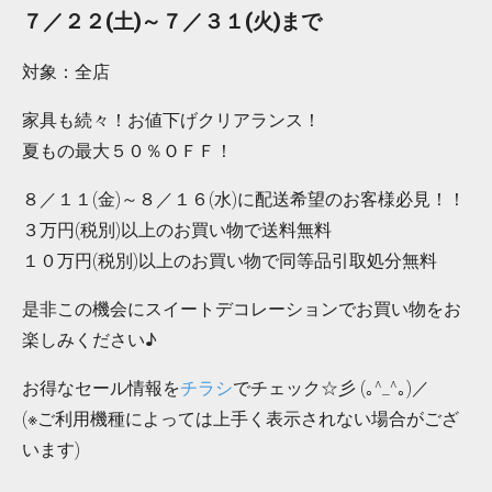
７／２２(土)～７／３１(火)まで
対象：全店
家具も続々！お値下げクリアランス！
夏もの最大５０％ＯＦＦ！
８／１１(金)～８／１６(水)に配送希望のお客様必見！！
３万円(税別)以上のお買い物で送料無料
１０万円(税別)以上のお買い物で同等品引取処分無料
是非この機会にスイートデコレーションでお買い物をお
楽しみください♪
お得なセール情報を
チラシ
でチェック☆彡 (｡^_^｡)／
(※ご利用機種によっては上手く表示されない場合がござ
います)