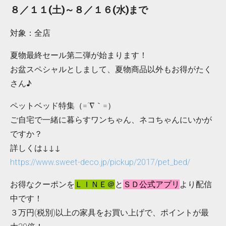
８／１１(土)～８／１６(水)まで
対象：全店
夏物最終セール第二弾が始まります！
お盆スペシャルとしまして、夏物商品以外もお得がたく
さん♪
ペットベッド特集（=´∇｀=）
ご自宅で一緒に暮らすワンちゃん、ネコちゃんにいかが
ですか？
詳しくは↓↓↓
https://www.sweet-deco.jp/pickup/2017/pet_bed/
お得なクーポンを
ＬＩＮＥ＠
と
ＳＤ公式アプリ
より配信
中です！
３万円(税別)以上の家具をお買い上げで、ポイントが最