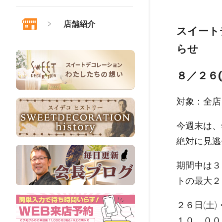
店舗紹介
スイート
らせ
８／２６(
対象：全店
今週末は、
絶対に見逃
期間中は３
トの最大２
２６日(土)
１０，００