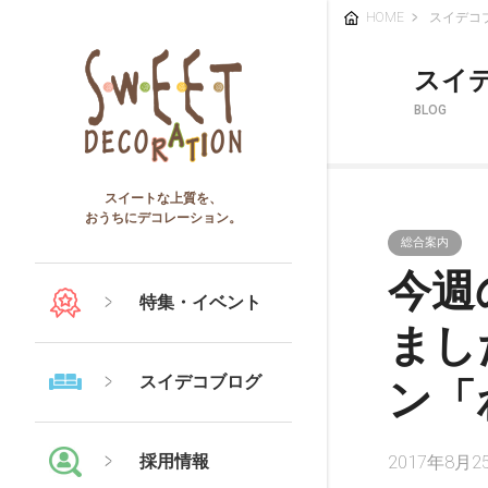
HOME
スイデコ
スイ
BLOG
スイートな上質を、
おうちにデコレーション。
総合案内
今週
特集・イベント
まし
スイデコブログ
ン「
採用情報
2017年8月2