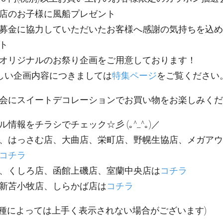
店のお子様に風船プレゼント
募金に協力していただいたお客様へ感謝の気持ちを込め
ト
オリジナルのお祭り企画をご用意しております！
しい企画内容につきましては
特集ページ
をご覧ください
会にスイートデコレーションでお買い物をお楽しみくだ
情報をチラシでチェック☆彡 (｡^_^｡)／
、はっさむ店、大曲店、栄町店、野幌生協店、メガアウ
コチラ
、くしろ店、函館上磯店、室蘭中央店は
コチラ
新苫小牧店、しらかば店は
コチラ
機種によっては上手く表示されない場合がございます)