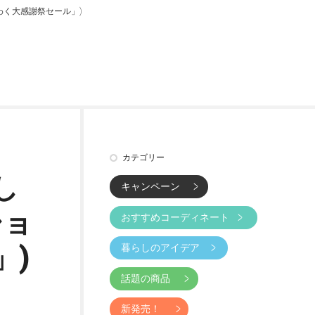
わく大感謝祭セール」)
カテゴリー
し
キャンペーン
ショ
おすすめコーディネート
暮らしのアイデア
」)
話題の商品
新発売！