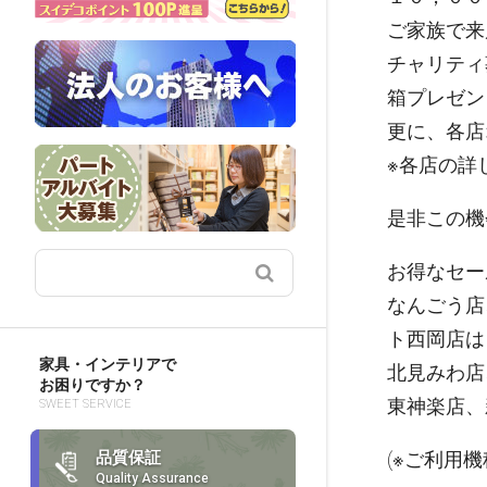
ご家族で来
チャリティ
箱プレゼン
更に、各店
※各店の詳
是非この機
お得なセール
なんごう店
ト西岡店は
家具・インテリアで
北見みわ店
お困りですか？
東神楽店、
SWEET SERVICE
品質保証
(※ご利用
Quality Assurance