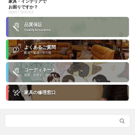
家具・インテリアで
お困りですか？
SWEET SERVICE
品質保証
Quality Assurance
よくあるご質問
配送・返品・その他
コーディネート
新築・衣替え・模様替え
家具の修理窓口