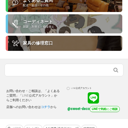
よくあるご質問
配送・返品・その他
コーディネート
新築・衣替え・模様替え
家具の修理窓口
LINE公式アカウント
お問い合わせ・ご相談は、「よくある
ご質問」「LINE公式アカウント」か
らご利用ください
店舗へのお問い合わせは
コチラ
から
@sweet-deco
LINEで気軽にご相談