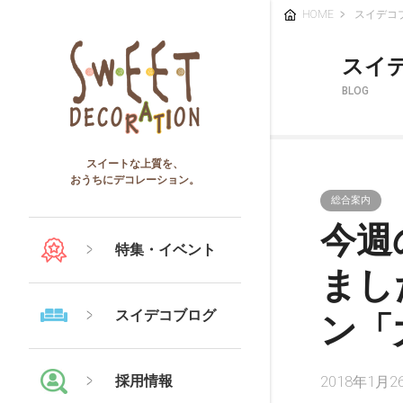
HOME
スイデコ
スイ
BLOG
スイートな上質を、
おうちにデコレーション。
総合案内
今週
特集・イベント
まし
スイデコブログ
ン「
採用情報
2018年1月2