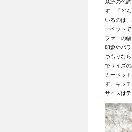
系統の色調
す。「どん
いるのは、
ーペットで
ファーの幅
印象やバラ
つもりなら
でサイズの
カーペット
す。キッチ
サイズはテ