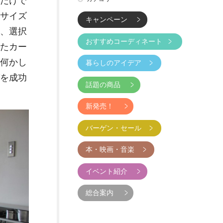
だけで
サイズ
キャンペーン
、選択
おすすめコーディネート
たカー
何かし
暮らしのアイデア
を成功
話題の商品
。
新発売！
バーゲン・セール
本・映画・音楽
イベント紹介
総合案内