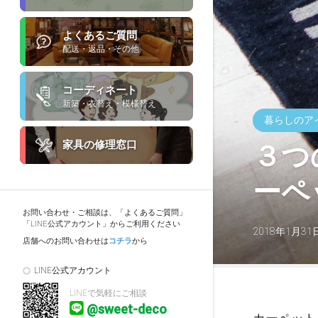
よくあるご質問
配送・返品・その他
コーディネート
新築・衣替え・模様替え
暮らしのア
家具の修理窓口
３つ
ーペ
お問い合わせ・ご相談は、「よくあるご質問」
「LINE公式アカウント」からご利用ください
2018年1月31
店舗へのお問い合わせは
コチラ
から
LINE公式アカウント
LINEで気軽にご相談
@sweet-deco