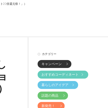
ト20倍還元祭！」）
カテゴリー
し
キャンペーン
ョ
おすすめコーディネート
暮らしのアイデア
）
話題の商品
新発売！