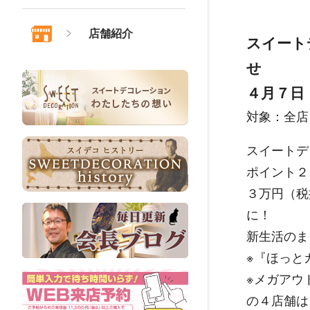
店舗紹介
スイート
せ
４月７日
対象：全店
スイートデ
ポイント２
３万円（税
に！
新生活のま
※『ほっと
※メガアウ
の４店舗は