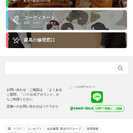
配送・返品・その他
コーディネート
新築・衣替え・模様替え
家具の修理窓口
LINE公式アカウント
お問い合わせ・ご相談は、「よくある
ご質問」「LINE公式アカウント」か
らご利用ください
店舗へのお問い合わせは
コチラ
から
@sweet-deco
LINEで気軽にご相談
HOME
コンセプト
会社概要 [長谷川グループ]
採用情報