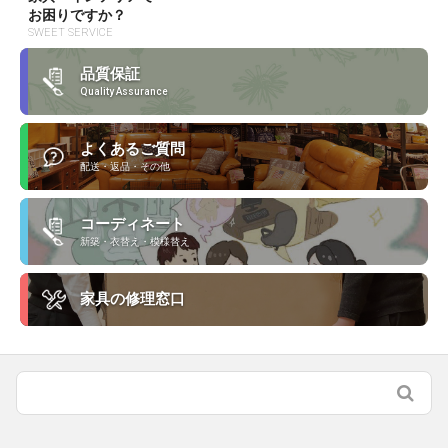
お困りですか？
SWEET SERVICE
品質保証
Quality Assurance
よくあるご質問
配送・返品・その他
コーディネート
新築・衣替え・模様替え
家具の修理窓口