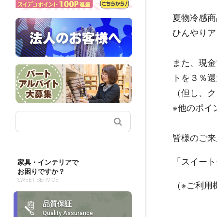
夏物冷感商
ひんやりア
また、現金
トを３％還
（但し、ク
※他のポイ
皆様のご来
「スイート
家具・インテリアで
お困りですか？
SWEET SERVICE
（※ご利用
品質保証
Quality Assurance