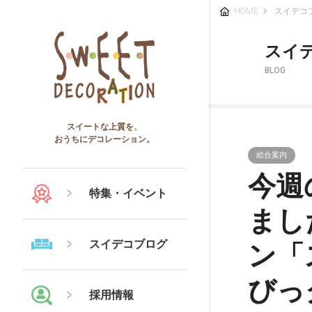
HOME
スイデコ
スイ
BLOG
スイートな上質を、
おうちにデコレーション。
総合案内
今週
特集・イベント
まし
スイデコブログ
ン「
びっ
採用情報