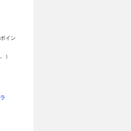
ポイン
。）
ラ