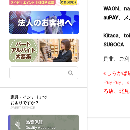
WAON、na
auPAY、
Kitaca、t
SUGOCA
是非、ご利
※しらかば
PayPa
ろ店、北見
家具・インテリアで
お困りですか？
SWEET SERVICE
品質保証
Quality Assurance