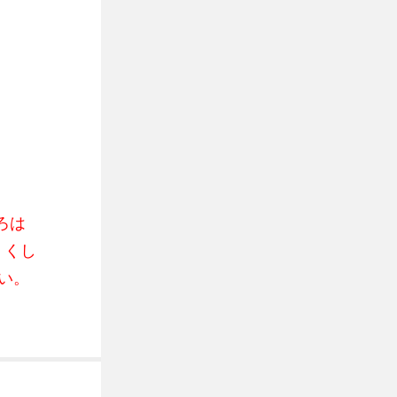
、
ろは
、くし
い。