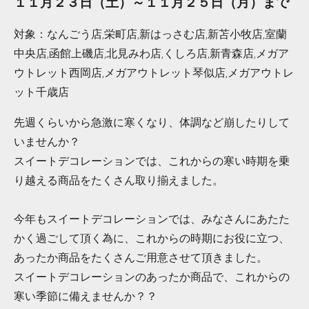
１１月２３日（土）～１１月２５日（月）まで
対象：
なんごう店,栄町店,新はっさむ店,新苫小牧店,室蘭
中央店,函館上磯店,北見みわ店,くしろ店,新青森店,メガア
ウトレット西岡店,メガアウトレット琴似店,メガアウトレ
ット千歳店
先週くらいから急激に寒くなり、体調など崩したりして
いませんか？
スイートデコレーションでは、これからの寒い時期を乗
り越える商品をたくさん取り揃えました。
今年もスイートデコレーションでは、みなさんにあたた
かく過ごして頂く為に、これからの時期にお役に立つ、
あったか商品をたくさんご用意させて頂きました。
スイートデコレーションのあったか商品で、これからの
寒い季節に備えませんか？？