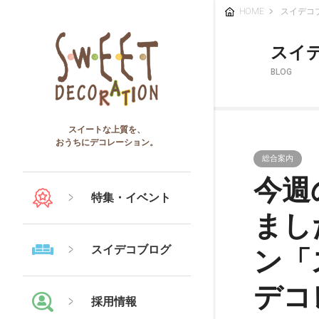
HOME
スイデコ
スイ
BLOG
スイートな上質を、
おうちにデコレーション。
総合案内
今週
特集・イベント
まし
スイデコブログ
ン「
デコ
採用情報