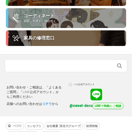
コーディネート
新築・衣替え・模様替え
家具の修理窓口
LINE公式アカウント
お問い合わせ・ご相談は、「よくある
ご質問」「LINE公式アカウント」か
らご利用ください
店舗へのお問い合わせは
コチラ
から
@sweet-deco
LINEで気軽にご相談
HOME
コンセプト
会社概要 [長谷川グループ]
採用情報