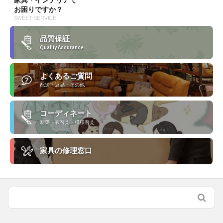
家具・インテリアで
お困りですか？
SWEET SERVICE
品質保証
Quality Assurance
よくあるご質問
配送・返品・その他
コーディネート
新築・衣替え・模様替え
家具の修理窓口