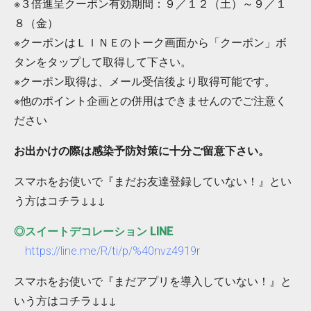
※３倍進呈クーポン有効期間：９／１２（土）～９／１
８（金）
※クーポンはＬＩＮＥのトーク画面から「クーポン」ボ
タンをタップして取得して下さい。
※クーポン取得は、メール受信後より取得可能です。
※他のポイント企画との併用はできませんのでご注意く
ださい
お出かけの際は感染予防対策に十分ご留意下さい。
スマホをお使いで『まだお友達登録していない！』とい
う方はコチラ↓↓↓
◎スイートデコレーション LINE
https://line.me/R/ti/p/%40nvz4919r
スマホをお使いで『まだアプリを導入していない！』と
いう方はコチラ↓↓↓