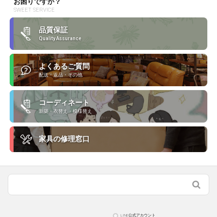
お困りですか？
SWEET SERVICE
品質保証
Quality Assurance
よくあるご質問
配送・返品・その他
コーディネート
新築・衣替え・模様替え
家具の修理窓口
LINE公式アカウント