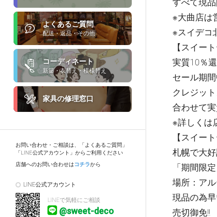
すべて現品
※大曲店は
よくあるご質問
※スイデコ
配送・返品・その他
【スイート
コーディネート
実質10％
新築・衣替え・模様替え
セール期間
クレジット
家具の修理窓口
合わせて実
※詳しくは
【スイート
お問い合わせ・ご相談は、「よくあるご質問」
札幌で大好
「LINE公式アカウント」からご利用ください
店舗へのお問い合わせは
コチラ
から
「期間限定
場所：アル
LINE公式アカウント
現品の為早い
LINEで気軽にご相談
@sweet-deco
売切御免!!