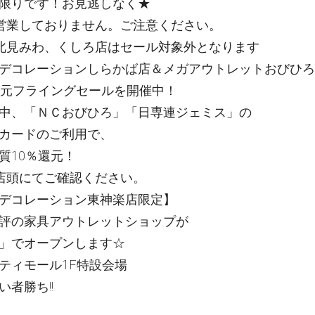
限りです！お見逃しなく★
営業しておりません。ご注意ください。
北見みわ、くしろ店はセール対象外となります
デコレーションしらかば店＆メガアウトレットおびひろ
還元フライングセールを開催中！
中、「ＮＣおびひろ」「日専連ジェミス」の
カードのご利用で、
質10％還元！
店頭にてご確認ください。
デコレーション東神楽店限定】
評の家具アウトレットショップが
」でオープンします☆
ティモール1F特設会場
者勝ち!!