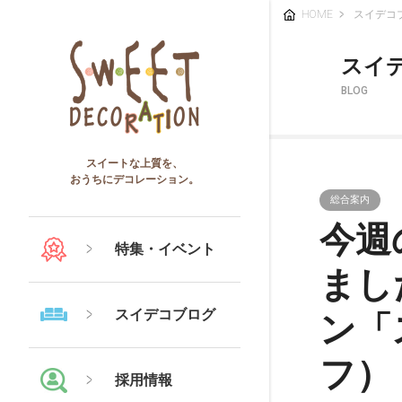
HOME
スイデコ
スイ
BLOG
スイートな上質を、
おうちにデコレーション。
総合案内
今週
特集・イベント
まし
スイデコブログ
ン「
フ）
採用情報