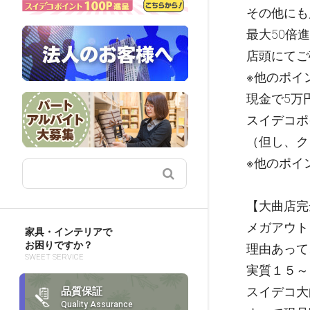
その他にも
最大50倍
店頭にてご
※他のポイ
現金で5万
スイデコポ
（但し、ク
※他のポイ
【大曲店完
メガアウト
家具・インテリアで
お困りですか？
理由あって
SWEET SERVICE
実質１５～
スイデコ大
品質保証
Quality Assurance