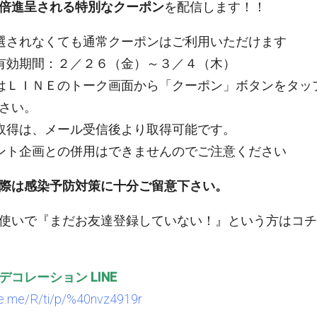
倍進呈される特別なクーポン
を配信します！！
選されなくても通常クーポンはご利用いただけます
有効期間：２／２６（金）～３／４（木）
はＬＩＮＥのトーク画面から「クーポン」ボタンをタッ
さい。
取得は、メール受信後より取得可能です。
ント企画との併用はできませんのでご注意ください
際は感染予防対策に十分ご留意下さい。
使いで『まだお友達登録していない！』という方はコチ
コレーション LINE
ine.me/R/ti/p/%40nvz4919r