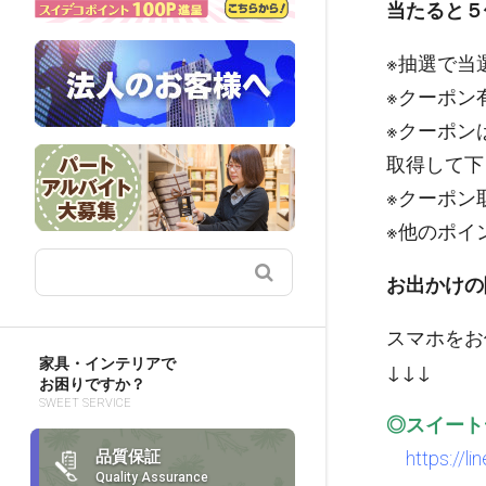
当たると５
※抽選で当
※クーポン
※クーポン
取得して下
※クーポン
※他のポイ
お出かけの
スマホをお
家具・インテリアで
↓↓↓
お困りですか？
SWEET SERVICE
◎スイートデ
品質保証
https://l
Quality Assurance