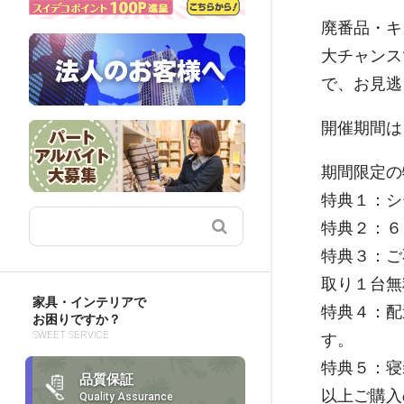
廃番品・キ
大チャンス
で、お見逃
開催期間は
期間限定の
特典１：シ
特典２：６
特典３：ご
取り１台無
家具・インテリアで
特典４：配
お困りですか？
SWEET SERVICE
す。
特典５：寝
品質保証
以上ご購入
Quality Assurance