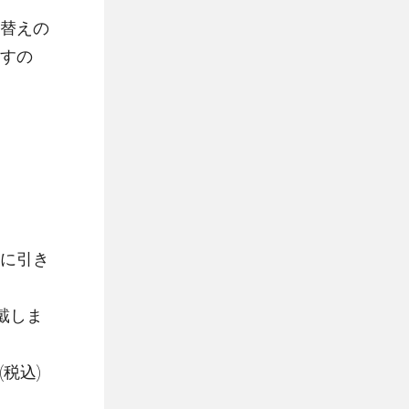
替えの
すの
に引き
戴しま
税込)