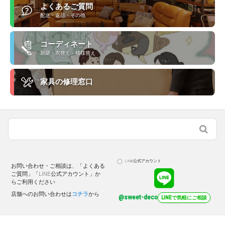
よくあるご質問
配送・返品・その他
コーディネート
新築・衣替え・模様替え
家具の修理窓口
LINE公式アカウント
お問い合わせ・ご相談は、「よくある
ご質問」「LINE公式アカウント」か
らご利用ください
店舗へのお問い合わせは
コチラ
から
@sweet-deco
LINEで気軽にご相談