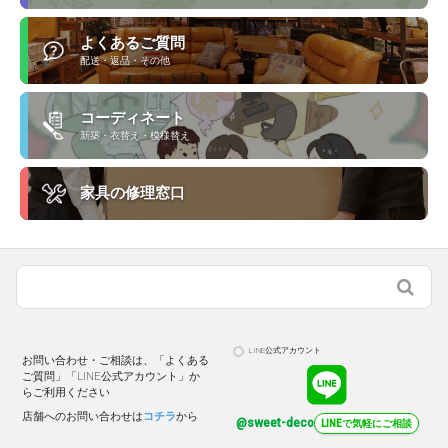
よくあるご質問
配送・返品・その他
コーディネート
新築・衣替え・模様替え
家具の修理窓口
LINE公式アカウント
お問い合わせ・ご相談は、「よくある
ご質問」「LINE公式アカウント」か
らご利用ください
店舗へのお問い合わせは
コチラ
から
@sweet-deco
LINEで気軽にご相談