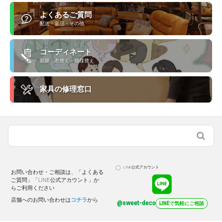
よくあるご質問
配送・返品・その他
コーディネート
新築・衣替え・模様替え
家具の修理窓口
LINE公式アカウント
お問い合わせ・ご相談は、「よくある
ご質問」「LINE公式アカウント」か
らご利用ください
店舗へのお問い合わせは
コチラ
から
@sweet-deco
LINEで気軽にご相談