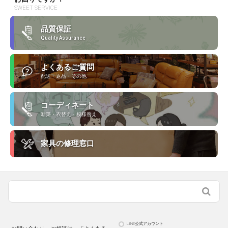
SWEET SERVICE
品質保証
Quality Assurance
よくあるご質問
配送・返品・その他
コーディネート
新築・衣替え・模様替え
家具の修理窓口
LINE公式アカウント