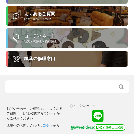
よくあるご質問
配送・返品・その他
コーディネート
新築・衣替え・模様替え
家具の修理窓口
LINE公式アカウント
お問い合わせ・ご相談は、「よくある
ご質問」「LINE公式アカウント」か
らご利用ください
店舗へのお問い合わせは
コチラ
から
@sweet-deco
LINEで気軽にご相談