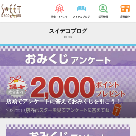
特集・イベント
スイデコブログ
採用情報
店舗紹介
スイデコブログ
BLOG
総合案内
店頭でアンケートに答えておみくじを引こう！
2022年10月 7日