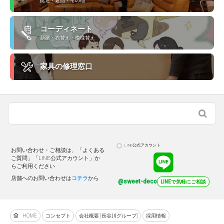
配送・返品・その他
コーディネート
新築・衣替え・模様替え
家具の修理窓口
LINE公式アカウント
お問い合わせ・ご相談は、「よくある
ご質問」「LINE公式アカウント」か
らご利用ください
店舗へのお問い合わせは
コチラ
から
@sweet-deco
LINEで気軽にご相談
HOME
コンセプト
会社概要 [長谷川グループ]
採用情報