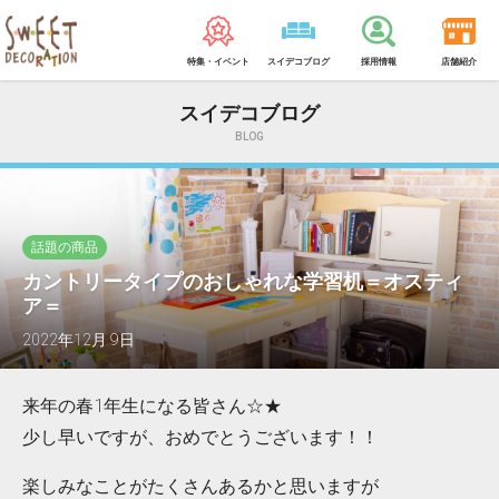
特集・イベント
スイデコブログ
採用情報
店舗紹介
スイデコブログ
BLOG
話題の商品
カントリータイプのおしゃれな学習机＝オスティ
ア＝
2022年12月 9日
来年の春1年生になる皆さん☆★
少し早いですが、おめでとうございます！！
楽しみなことがたくさんあるかと思いますが