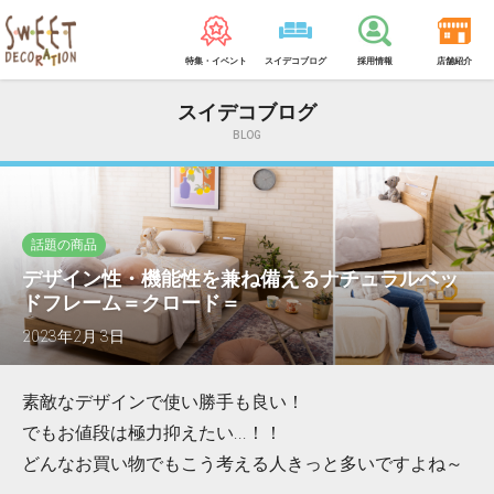
特集・イベント
スイデコブログ
採用情報
店舗紹介
スイデコブログ
BLOG
話題の商品
デザイン性・機能性を兼ね備えるナチュラルベッ
ドフレーム＝クロード＝
2023年2月 3日
素敵なデザインで使い勝手も良い！
でもお値段は極力抑えたい...！！
どんなお買い物でもこう考える人きっと多いですよね～