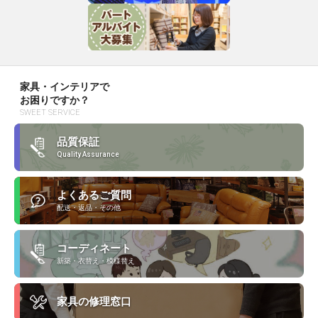
家具・インテリアで
お困りですか？
SWEET SERVICE
品質保証
Quality Assurance
よくあるご質問
配送・返品・その他
コーディネート
新築・衣替え・模様替え
家具の修理窓口