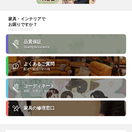
家具・インテリアで
お困りですか？
SWEET SERVICE
品質保証
Quality Assurance
よくあるご質問
配送・返品・その他
コーディネート
新築・衣替え・模様替え
家具の修理窓口