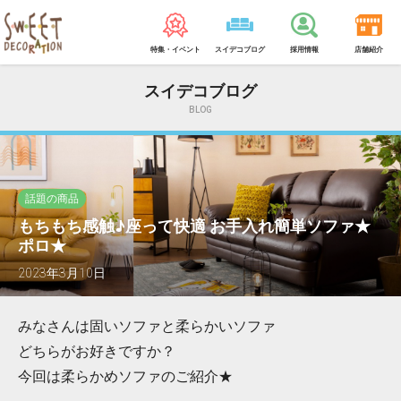
特集・イベント
スイデコブログ
採用情報
店舗紹介
スイデコブログ
BLOG
話題の商品
もちもち感触♪座って快適 お手入れ簡単ソファ★
ポロ★
2023年3月10日
みなさんは固いソファと柔らかいソファ
どちらがお好きですか？
今回は柔らかめソファのご紹介★