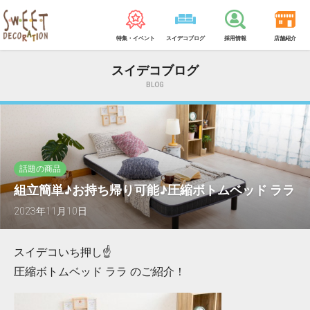
特集・イベント
スイデコブログ
採用情報
店舗紹介
スイデコブログ
BLOG
話題の商品
組立簡単♪お持ち帰り可能♪圧縮ボトムベッド ララ
2023年11月10日
スイデコいち押し☝
圧縮ボトムベッド ララ のご紹介！