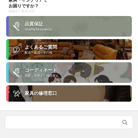
家具・インテリアで
お困りですか？
SWEET SERVICE
品質保証
Quality Assurance
よくあるご質問
配送・返品・その他
コーディネート
新築・衣替え・模様替え
家具の修理窓口