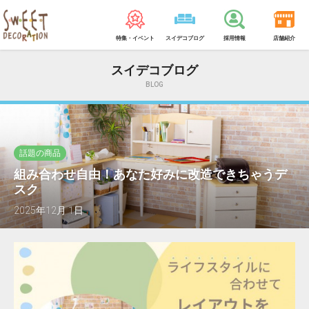
特集・イベント
スイデコブログ
採用情報
店舗紹介
スイデコブログ
BLOG
話題の商品
組み合わせ自由！あなた好みに改造できちゃうデ
スク
2025年12月 1日