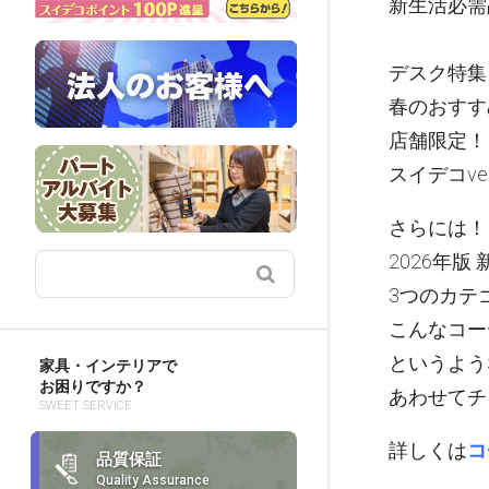
新生活必需
デスク特集
春のおすす
店舗限定！
スイデコve
さらには！
2026年
3つのカテ
こんなコー
というよう
家具・インテリアで
お困りですか？
あわせてチ
SWEET SERVICE
詳しくは
コ
品質保証
Quality Assurance