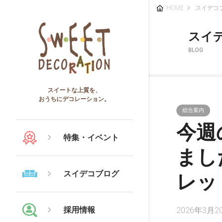
HOME
スイデコ
スイ
BLOG
スイートな上質を、
おうちにデコレーション。
総合案内
今週
特集・イベント
まし
スイデコブログ
レッ
採用情報
2026年3月2