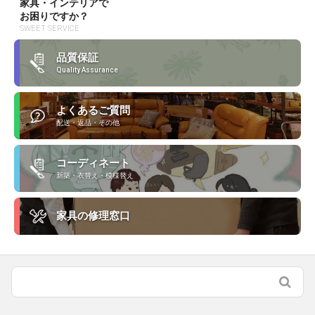
家具・インテリアで
お困りですか？
SWEET SERVICE
品質保証
Quality Assurance
よくあるご質問
配送・返品・その他
コーディネート
新築・衣替え・模様替え
家具の修理窓口